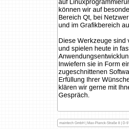
auf Linuxprogrammieru
können wir auf besond
Bereich Qt, bei Netzw
und im Grafikbereich a
Diese Werkzeuge sind vi
und spielen heute in fas
Anwendungsentwicklung
Inwiefern sie in Form ei
zugeschnittenen Softwa
Erfüllung Ihrer Wünsch
klären wir gerne mit Ih
Gespräch.
maintech GmbH | Max-Planck-Straße 8 | D-9